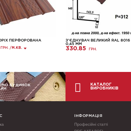
ОРІХ ПЕРФОРОВАНА
З'ЄДНУВАЧ ВЕЛИКИЙ RAL 8016
0,45 ММ
330.85
ГРН. /
М.КВ.
ГРН.
КАТАЛОГ
ЄМО БУДИНОК
ВИРОБНИКІВ
АЙН
С
ІНФОРМАЦІЯ
ка
Професійні статті