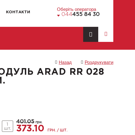
Оберіть оператора
КОНТАКТИ
044
455 84 30
Назад
Роздрукувати
ОДУЛЬ ARAD RR 028
.
401.05
грн.
373.10
ГРН. / ШТ.