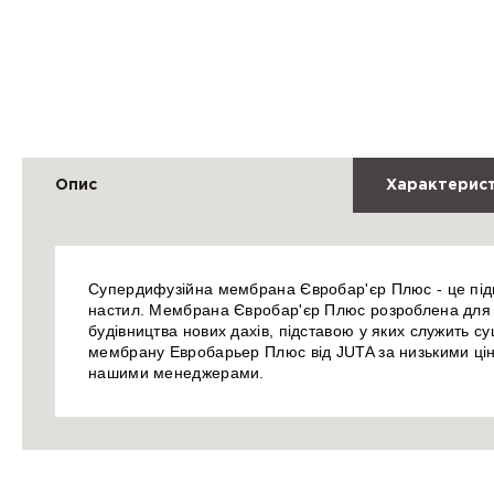
Опис
Характерис
Супердифузійна мембрана Євробар'єр Плюс - це під
настил. Мембрана Євробар'єр Плюс розроблена для зас
будівництва нових дахів, підставою у яких служить с
мембрану Евробарьер Плюс від JUTA за низькими цін
нашими менеджерами.