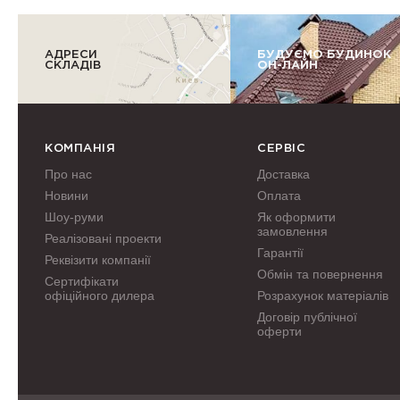
АДРЕСИ
БУДУЄМО БУДИНОК
СКЛАДІВ
ОН-ЛАЙН
КОМПАНІЯ
СЕРВІС
Про нас
Доставка
Новини
Оплата
Шоу-руми
Як оформити
замовлення
Реалізовані проекти
Гарантії
Реквізити компанії
Обмін та повернення
Сертифікати
офіційного дилера
Розрахунок матеріалів
Договір публічної
оферти