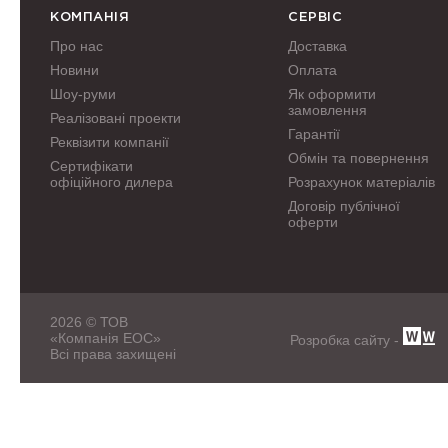
КОМПАНІЯ
СЕРВІС
Про нас
Доставка
Новини
Оплата
Шоу-руми
Як оформити
замовлення
Реалізовані проекти
Гарантії
Реквізити компанії
Обмін та повернення
Сертифікати
офіційного дилера
Розрахунок матеріалів
Договір публічної
оферти
2026 © ТОВ
«Компанія ЕОС»
Розробка сайту -
Всі права захищені