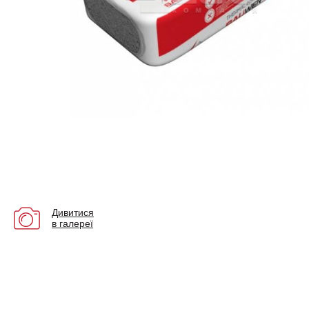
Дивитися
в галереї