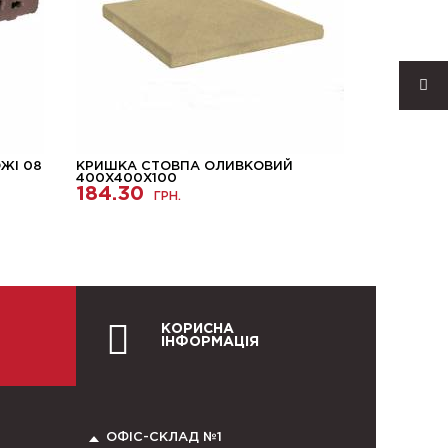
ЖІ 08
КРИШКА СТОВПА ОЛИВКОВИЙ
КЛІНКЕРН
400Х400Х100
INTERBAU
184.30
ГРН.
292.29
КОРИСНА
ІНФОРМАЦІЯ
ОФІС-СКЛАД №1