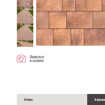
Дивитися
в галереї
Опис
Харак