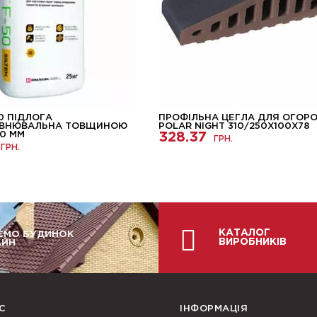
50 ПІДЛОГА
ПРОФІЛЬНА ЦЕГЛА ДЛЯ ОГОРО
ІВНЮВАЛЬНА ТОВЩИНОЮ
POLAR NIGHT 310/250Х100Х78
40 ММ
328.37
ГРН.
ГРН.
КАТАЛОГ
ЄМО БУДИНОК
ВИРОБНИКІВ
АЙН
С
ІНФОРМАЦІЯ