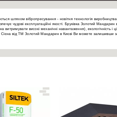
ться шляхом вібропресування - новітня технологія виробництва 
зпечує чудові експлуатаційні якості. Бруківка Золотий Мандарин
атна витримувати високі механічні навантаження), екологічність і 
 Сієна від ТМ Золотий Мандарин в Києві Ви можете залишивши за