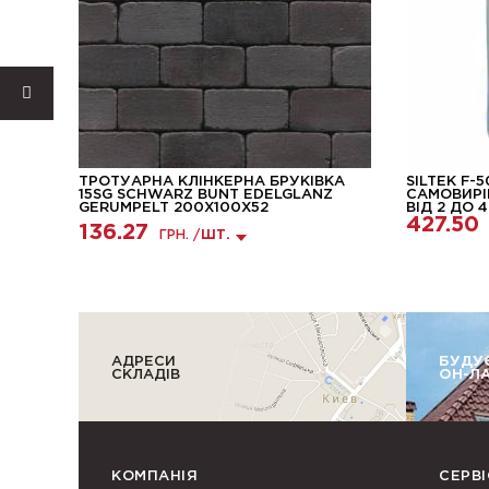
ТРОТУАРНА КЛІНКЕРНА БРУКІВКА
SILTEK F-
15SG SCHWARZ BUNT EDELGLANZ
САМОВИР
GERUMPELT 200X100X52
ВІД 2 ДО 
427.50
136.27
ГРН. /
ШТ.
АДРЕСИ
БУДУ
СКЛАДІВ
ОН-Л
КОМПАНІЯ
СЕРВІ