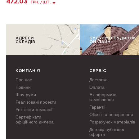
472.03
ГРН. /
ШТ.
АДРЕСИ
БУДУЄМО БУДИНОК
СКЛАДІВ
ОН-ЛАЙН
КОМПАНІЯ
СЕРВІС
Про нас
Доставка
Новини
Оплата
Шоу-руми
Як оформити
замовлення
Реалізовані проекти
Гарантії
Реквізити компанії
Обмін та повернення
Сертифікати
офіційного дилера
Розрахунок матеріалів
Договір публічної
оферти