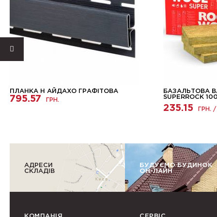
ПЛАНКА H АЙДАХО ГРАФІТОВА
БАЗАЛЬТОВА 
795.57
SUPERROCK 10
ГРН.
235.15
ГРН. /
АДРЕСИ
БУДУЄМО БУДИНОК
СКЛАДІВ
ОН-ЛАЙН
КОМПАНІЯ
СЕРВІС