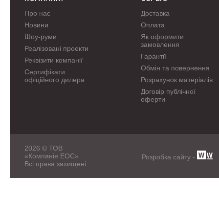
Про нас
Доставка
Новини
Оплата
Шоу-руми
Як оформити
замовлення
Реалізовані проекти
Гарантії
Реквізити компанії
Обмін та повернення
Сертифікати
офіційного дилера
Розрахунок матеріалів
Договір публічної
оферти
2026 © ТОВ
«Компанія ЕОС»
Розробка сайту -
Всі права захищені