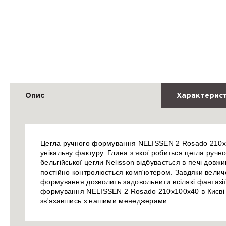
Опис
Характерис
Цегла ручного формування NELISSEN 2 Rosado 210x100
унікальну фактуру. Глина з якої робиться цегла ручн
бельгійської цегли Nelisson відбувається в печі дов
постійно контролюється комп'ютером. Завдяки величезн
формування дозволить задовольнити всілякі фантазії я
формування NELISSEN 2 Rosado 210x100x40 в Києві 
зв'язавшись з нашими менеджерами.