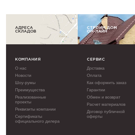
АДРЕСА
СТРОИМ ДОМ
СКЛАДОВ
ОН-ЛАЙН
КОМПАНИЯ
СЕРВИС
О нас
Доставка
Новости
Оплата
Шоу-румы
Как оформить заказ
Преимущества
Гарантии
Реализованные
Обмен и возврат
проекты
Расчет материалов
Реквизиты компании
Договор публичной
Сертификаты
оферты
официального дилера