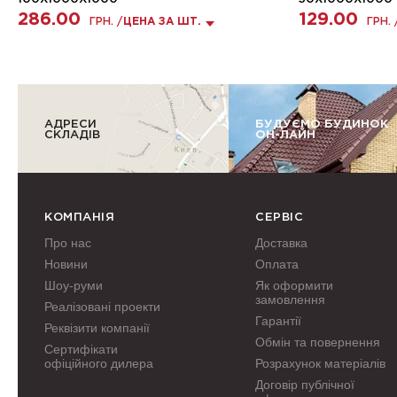
286.00
129.00
ГРН. /
ЦЕНА ЗА ШТ.
ГРН. 
АДРЕСИ
БУДУЄМО БУДИНОК
СКЛАДІВ
ОН-ЛАЙН
КОМПАНІЯ
СЕРВІС
Про нас
Доставка
Новини
Оплата
Шоу-руми
Як оформити
замовлення
Реалізовані проекти
Гарантії
Реквізити компанії
Обмін та повернення
Сертифікати
офіційного дилера
Розрахунок матеріалів
Договір публічної