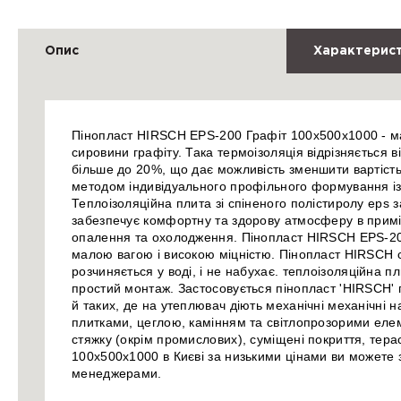
Опис
Характерис
Пінопласт HIRSCH EPS-200 Графіт 100x500x1000 - ма
сировини графіту. Така термоізоляція відрізняється 
більше до 20%, що дає можливість зменшити вартість
методом індивідуального профільного формування із
Теплоізоляційна плита зі спіненого полістиролу eps 
забезпечує комфортну та здорову атмосферу в примі
опалення та охолодження. Пінопласт HIRSCH EPS-20
малою вагою і високою міцністю. Пінопласт HIRSCH ст
розчиняється у воді, і не набухає. теплоізоляційна пли
простий монтаж. Застосовується пінопласт 'HIRSCH' п
й таких, де на утеплювач діють механічні механічні 
плитками, цеглою, камінням та світлопрозорими елемен
стяжку (окрім промислових), суміщені покриття, тера
100x500x1000 в Києві за низькими цінами ви можете 
менеджерами.