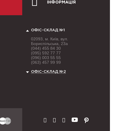
ІНФОРМАЦІЯ
ОФІС-СКЛАД №1
02093, м. Київ, вул.
Бориспільська, 23а
(044) 455 84 30
(095) 592 77 77
(096) 003 55 55
(063) 457 99 99
ОФІС-СКЛАД №2