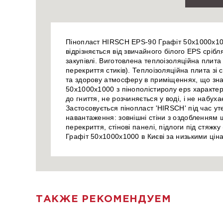
Пінопласт HIRSCH EPS-90 Графіт 50x1000x100
відрізняється від звичайного білого EPS срі
закупівлі. Виготовлена теплоізоляційна пли
перекриття стиків). Теплоізоляційна плита зі
та здорову атмосферу в приміщеннях, що зна
50x1000x1000 з пінополістиролу eps характер
до гниття, не розчиняється у воді, і не набуха
Застосовується пінопласт 'HIRSCH' під час ут
навантаження: зовнішні стіни з оздобленням 
перекриття, стінові панелі, підлоги під стяжк
Графіт 50x1000x1000 в Києві за низькими ці
ТАКЖЕ РЕКОМЕНДУЕМ