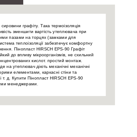
сировини графіту. Така термоізоляція
ливість зменшити вартість утеплювача при
ними пазами на торцях (замками для
 система теплоізоляції забезпечує комфортну
дження. Пінопласт HIRSCH EPS-90 Графіт
йкий до впливу мікроорганізмів, не схильний
неконцентрованих кислот. простий монтаж.
 де на утеплювач діють механічні механічні
орими елементами, каркасні стіни та
ї і т. д. Купити Пінопласт HIRSCH EPS-90
шими менеджерами.