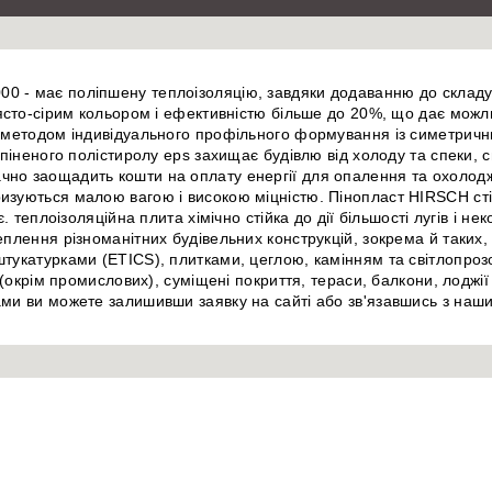
0 - має поліпшену теплоізоляцію, завдяки додаванню до складу 
блясто-сірим кольором і ефективністю більше до 20%, що дає мож
та методом індивідуального профільного формування із симетрич
 спіненого полістиролу eps захищає будівлю від холоду та спеки,
чно заощадить кошти на оплату енергії для опалення та охоло
изуються малою вагою і високою міцністю. Пінопласт HIRSCH сті
є. теплоізоляційна плита хімічно стійка до дії більшості лугів і 
еплення різноманітних будівельних конструкцій, зокрема й таких,
штукатурками (ETICS), плитками, цеглою, камінням та світлопроз
у (окрім промислових), суміщені покриття, тераси, балкони, лоджі
нами ви можете залишивши заявку на сайті або зв'язавшись з на