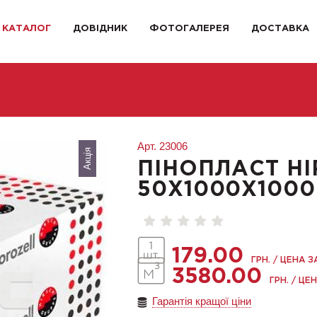
КАТАЛОГ
ДОВІДНИК
ФОТОГАЛЕРЕЯ
ДОСТАВКА
Арт.
23006
Акція
ПІНОПЛАСТ HI
50X1000X1000
179.00
ГРН. / ЦЕНА З
3580.00
ГРН. / ЦЕН
Гарантія кращої ціни