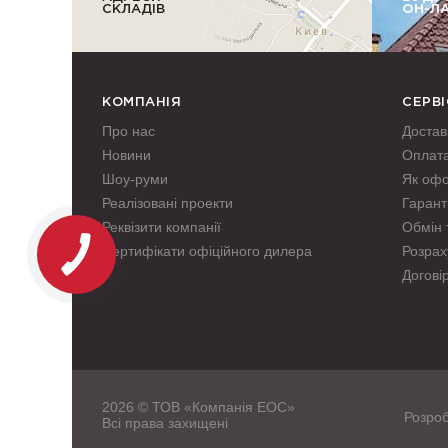
СКЛАДІВ
ОН-Л
КОМПАНІЯ
СЕРВІ
Про нас
Достав
Новини
Оплат
Шоу-руми
Як оф
Реалізовані проекти
Гаранті
Реквізити компанії
Обмін 
Сертифікати офіційного дилера
Розрах
Догові
2026 © ТОВ «Компанія ЕОС»
Розроб
Всі права захищені