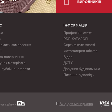
ВИРОБНИКІВ
АЙН
С
ІНФОРМАЦІЯ
ка
Професійні статті
а
PDF-КАТАЛОГІ
ормити замовлення
Сертифікати якості
ї
Фотогалерея обєктів
та повернення
Відео
унок матеріалів
ДСТУ
р публічної оферти
Довідник будівельника
Питання-відповідь
Вхід для менеджера
ка сайту -