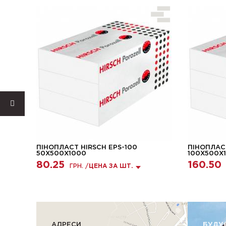
ПІНОПЛАСТ HIRSCH EPS-100
ПІНОПЛАСТ
50X500X1000
100X500X
80.25
160.50
ГРН. /
ЦЕНА ЗА ШТ.
АДРЕСИ
БУДУ