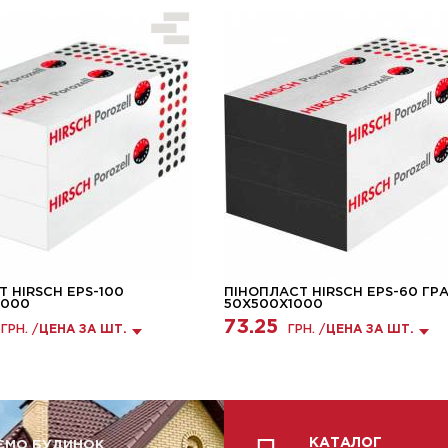
 HIRSCH EPS-100
ПІНОПЛАСТ HIRSCH EPS-60 ГР
1000
50X500X1000
73.25
ГРН. /
ЦЕНА ЗА ШТ.
ГРН. /
ЦЕНА ЗА ШТ.
КАТАЛОГ
ЄМО БУДИНОК