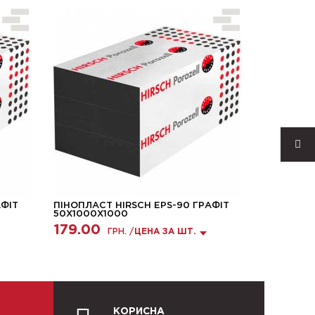
АФІТ
ПІНОПЛАСТ HIRSCH EPS-90 ГРАФІТ
ПІНОПЛАС
50X1000X1000
100X500X
179.00
129.00
ГРН. /
ЦЕНА ЗА ШТ.
КОРИСНА