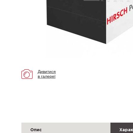
Дивитися
в галереї
Опис
Харак