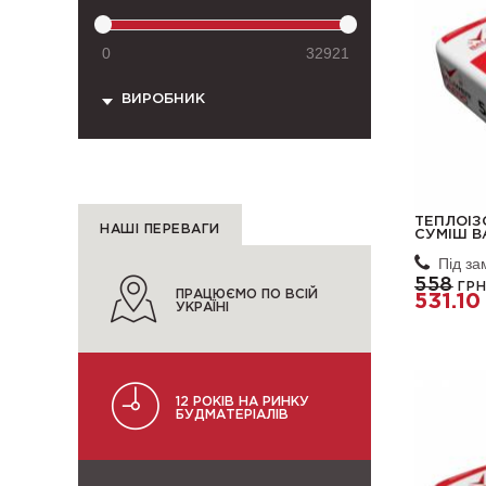
0
32921
ВИРОБНИК
ТЕПЛОІЗ
НАШІ ПЕРЕВАГИ
СУМІШ B
Під з
558
ГРН
ПРАЦЮЄМО ПО ВСІЙ
531.10
УКРАЇНІ
12 РОКІВ НА РИНКУ
БУДМАТЕРІАЛІВ