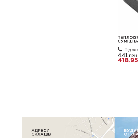
ТЕПЛОІЗ
СУМІШ B
Під з
441
ГРН
418.95
АДРЕСИ
БУДУ
СКЛАДІВ
ОН-Л