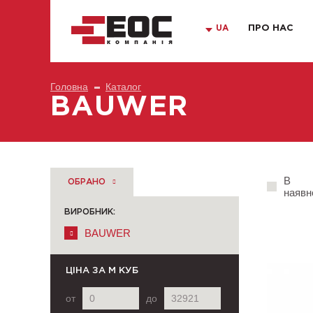
UA
ПРО НАС
Головна
Каталог
BAUWER
В
ОБРАНО
наявн
ВИРОБНИК:
BAUWER
ЦІНА
ЗА М КУБ
от
до