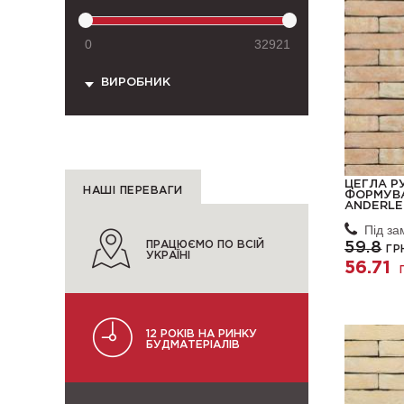
0
32921
ВИРОБНИК
ЦЕГЛА Р
НАШІ ПЕРЕВАГИ
ФОРМУВА
ANDERLE
Під з
ПРАЦЮЄМО ПО ВСІЙ
59.8
ГР
УКРАЇНІ
56.71
12 РОКІВ НА РИНКУ
БУДМАТЕРІАЛІВ