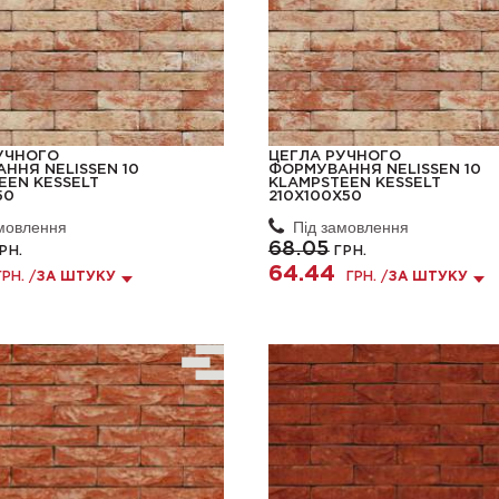
УЧНОГО
ЦЕГЛА РУЧНОГО
ННЯ NELISSEN 10
ФОРМУВАННЯ NELISSEN 10
EEN KESSELT
KLAMPSTEEN KESSELT
50
210X100X50
амовлення
Під замовлення
68.05
РН.
ГРН.
64.44
ГРН. /
ЗА ШТУКУ
ГРН. /
ЗА ШТУКУ