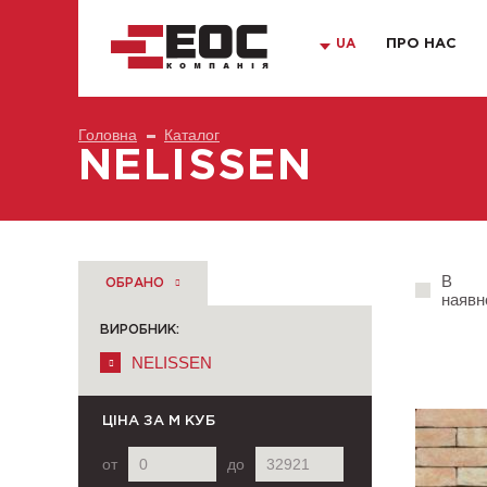
UA
ПРО НАС
Головна
Каталог
NELISSEN
В
ОБРАНО
наявн
ВИРОБНИК:
NELISSEN
ЦІНА
ЗА М КУБ
от
до