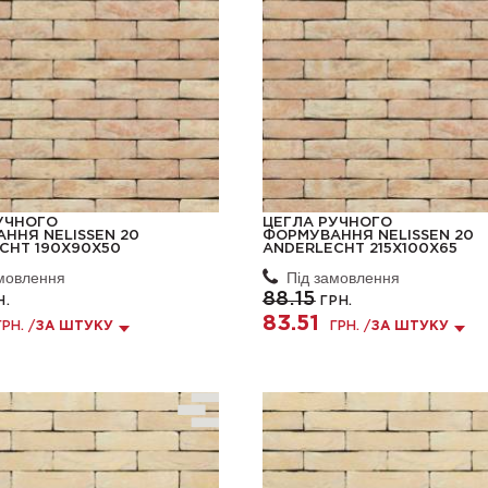
УЧНОГО
ЦЕГЛА РУЧНОГО
ННЯ NELISSEN 20
ФОРМУВАННЯ NELISSEN 20
CHT 190X90X50
ANDERLECHT 215X100X65
амовлення
Під замовлення
88.15
Н.
ГРН.
83.51
ГРН. /
ЗА ШТУКУ
ГРН. /
ЗА ШТУКУ