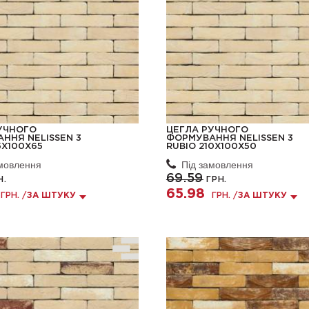
УЧНОГО
ЦЕГЛА РУЧНОГО
ННЯ NELISSEN 3
ФОРМУВАННЯ NELISSEN 3
5X100X65
RUBIO 210X100X50
амовлення
Під замовлення
69.59
Н.
ГРН.
65.98
ГРН. /
ЗА ШТУКУ
ГРН. /
ЗА ШТУКУ