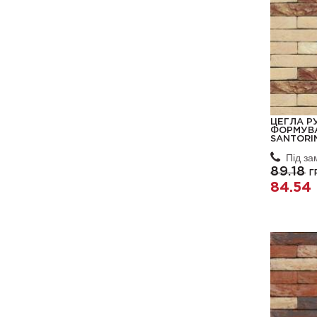
ЦЕГЛА Р
ФОРМУВА
SANTORIN
Під з
89.18
Г
84.54