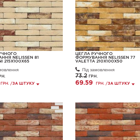
УЧНОГО
ЦЕГЛА РУЧНОГО
ННЯ NELISSEN 81
ФОРМУВАННЯ NELISSEN 77
I 215X100X65
VALETTA 210X100X50
амовлення
Під замовлення
73.2
РН.
ГРН.
69.59
ГРН. /
ЗА ШТУКУ
ГРН. /
ЗА ШТУКУ