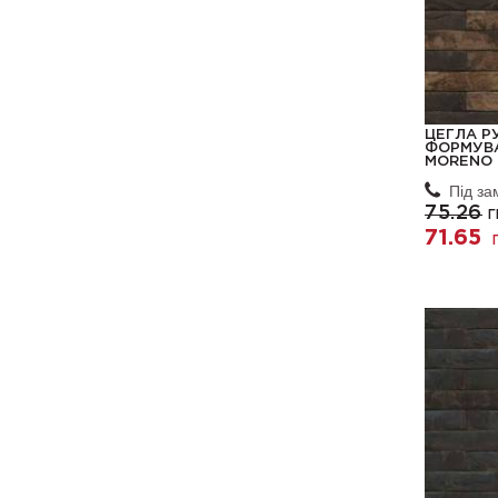
ЦЕГЛА Р
ФОРМУВА
MORENO 
Під з
75.26
Г
71.65