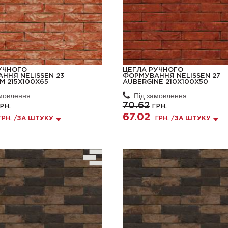
УЧНОГО
ЦЕГЛА РУЧНОГО
ННЯ NELISSEN 23
ФОРМУВАННЯ NELISSEN 27
M 215X100X65
AUBERGINE 210X100X50
амовлення
Під замовлення
70.62
РН.
ГРН.
67.02
ГРН. /
ЗА ШТУКУ
ГРН. /
ЗА ШТУКУ