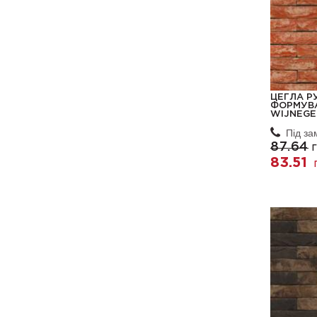
ЦЕГЛА Р
ФОРМУВА
WIJNEGE
Під з
87.64
Г
83.51