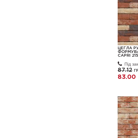
ЦЕГЛА Р
ФОРМУВА
CAPRI 21
Під з
87.12
ГР
83.00