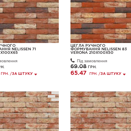
УЧНОГО
ЦЕГЛА РУЧНОГО
ННЯ NELISSEN 71
ФОРМУВАННЯ NELISSEN 83
5X100X65
VERONA 210X100X50
амовлення
Під замовлення
69.08
Н.
ГРН.
65.47
ГРН. /
ЗА ШТУКУ
ГРН. /
ЗА ШТУКУ