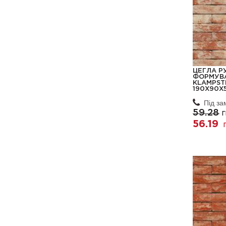
ЦЕГЛА Р
ФОРМУВА
KLAMPST
190X90X
Під з
59.28
Г
56.19