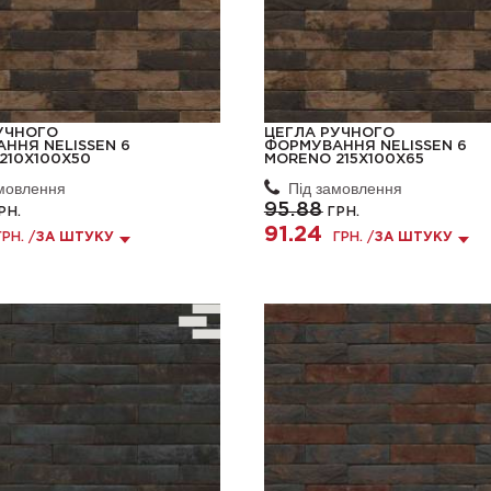
УЧНОГО
ЦЕГЛА РУЧНОГО
ННЯ NELISSEN 6
ФОРМУВАННЯ NELISSEN 6
210X100X50
MORENO 215X100X65
амовлення
Під замовлення
95.88
РН.
ГРН.
91.24
ГРН. /
ЗА ШТУКУ
ГРН. /
ЗА ШТУКУ