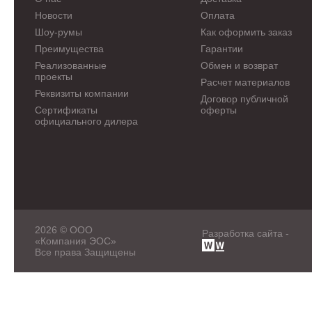
Новости
Оплата
Шоу-румы
Как оформить заказ
Преимущества
Гарантии
Реализованные
Обмен и возврат
проекты
Расчет материалов
Реквизиты компании
Договор публичной
Сертификаты
оферты
официального дилера
2026 © ООО
Разработка сайта -
«Компания ЭОС»
Все права Защищены