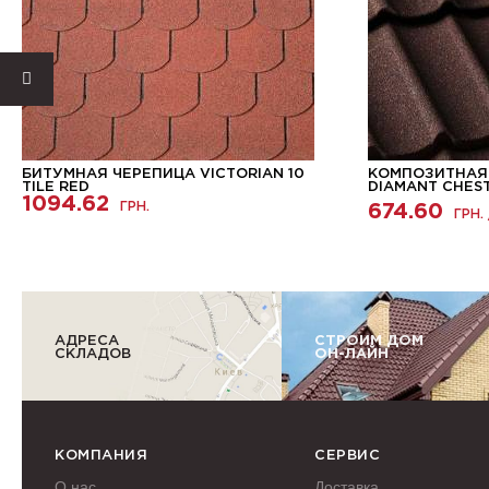
БИТУМНАЯ ЧЕРЕПИЦА VICTORIAN 10
КОМПОЗИТНАЯ
TILE RED
DIAMANT CHES
1094.62
ГРН.
674.60
ГРН. 
АДРЕСА
СТРОИМ ДОМ
СКЛАДОВ
ОН-ЛАЙН
КОМПАНИЯ
СЕРВИС
О нас
Доставка