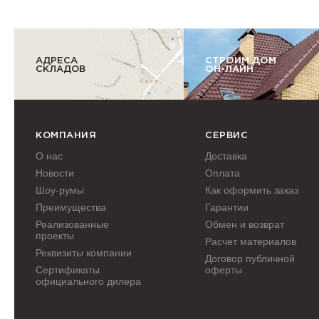
АДРЕСА
СТРОИМ ДОМ
СКЛАДОВ
ОН-ЛАЙН
КОМПАНИЯ
СЕРВИС
О нас
Доставка
Новости
Оплата
Шоу-румы
Как оформить заказ
Преимущества
Гарантии
Реализованные
Обмен и возврат
проекты
Расчет материалов
Реквизиты компании
Договор публичной
Сертификаты
оферты
официального дилера