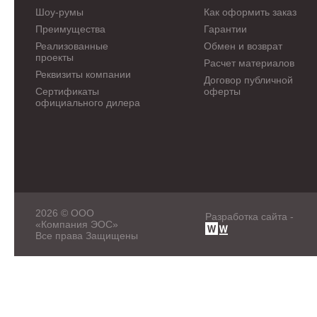
Шоу-румы
Как оформить заказ
Преимущества
Гарантии
Реализованные
Обмен и возврат
проекты
Расчет материалов
Реквизиты компании
Договор публичной
Сертификаты
оферты
официального дилера
2026 © ООО
Разработка сайта -
«Компания ЭОС»
Все права Защищены