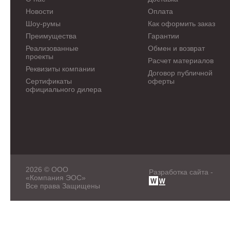
Новости
Оплата
Шоу-румы
Как оформить заказ
Преимущества
Гарантии
Реализованные
Обмен и возврат
проекты
Расчет материалов
Реквизиты компании
Договор публичной
Сертификаты
оферты
официального дилера
2026 © ООО
Разработка сайта -
«Компания ЭОС»
Все права Защищены