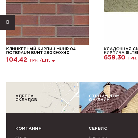
КЛИНКЕРНЫЙ КИРПИЧ MUHR 04
КЛАДОЧНАЯ С
ROTBRAUN BUNT 290Х90Х40
КИРПИЧА SILTE
659.30
ГРН.
104.42
ГРН. /
ШТ.
АДРЕСА
СТРОИМ ДОМ
СКЛАДОВ
ОН-ЛАЙН
КОМПАНИЯ
СЕРВИС
О нас
Доставка