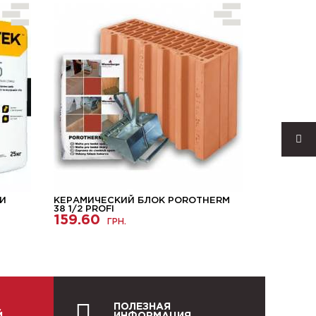
 И
КЕРАМИЧЕСКИЙ БЛОК POROTHERM
ГАЗОБЕТ
38 1/2 PROFI
STONELIG
159.60
ГРН.
3585.0
ПОЛЕЗНАЯ