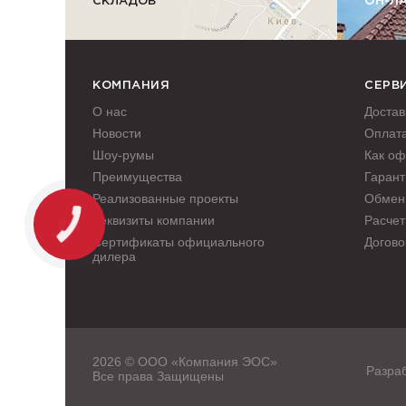
СКЛАДОВ
ОН-Л
КОМПАНИЯ
СЕРВ
О нас
Достав
Новости
Оплат
Шоу-румы
Как оф
Преимущества
Гарант
Реализованные проекты
Обмен 
Реквизиты компании
Расчет
Сертификаты официального
Догово
дилера
2026 © ООО «Компания ЭОС»
Разраб
Все права Защищены