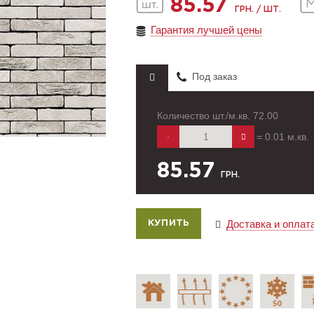
85.57
ГРН. / ШТ.
Гарантия лучшей цены
Под заказ
Количество шт./м.кв.
72.00
=
0.01
м.кв.
85.57
ГРН.
Доставка и оплат