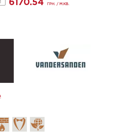
6170.54
ГРН. / М.КВ.
а