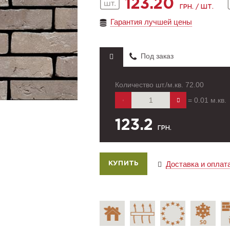
123.20
ГРН. / ШТ.
Гарантия лучшей цены
Под заказ
Количество шт./м.кв.
72.00
=
0.01
м.кв.
123.2
ГРН.
Доставка и оплат