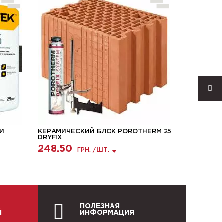
 И
КЕРАМИЧЕСКИЙ БЛОК POROTHERM 25
ГАЗОБЕТ
DRYFIX
STONELIG
248.50
3585.0
ГРН. /
ШТ.
ПОЛЕЗНАЯ
Й
ИНФОРМАЦИЯ