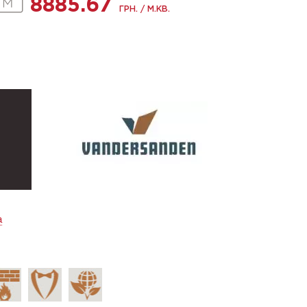
8885.67
ГРН. / М.КВ.
а