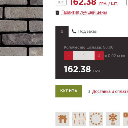
162.38
ГРН. / ШТ.
Гарантия лучшей цены
Под заказ
Количество шт./м.кв.
58.00
=
0.02
м.кв.
162.38
ГРН.
Доставка и оплат