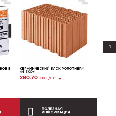
ВОВ В
КЕРАМИЧЕСКИЙ БЛОК POROTHERM
ГАЗОБЕТ
44 EKO+
STONELIG
280.70
3585.0
ГРН. /
ШТ.
ПОЛЕЗНАЯ
Й
ИНФОРМАЦИЯ