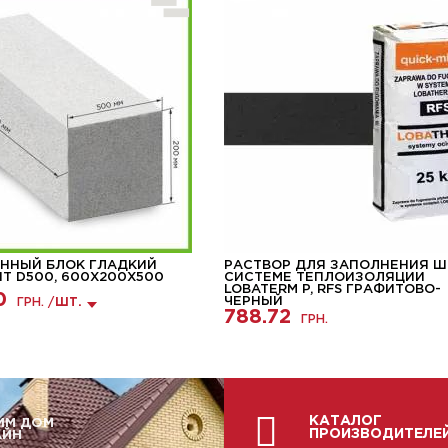
ННЫЙ БЛОК ГЛАДКИЙ
РАСТВОР ДЛЯ ЗАПОЛНЕНИЯ Ш
HT D500, 600Х200Х500
СИСТЕМЕ ТЕПЛОИЗОЛЯЦИИ
LOBATERM P, RFS ГРАФИТОВО-
0
ЧЕРНЫЙ
ГРН. /
ШТ.
788.72
ГРН.
КАТАЛОГ
ИМ ДОМ
ПРОИЗВОДИТЕЛЕ
АЙН