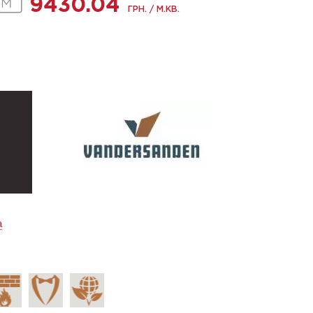
9430.04
ГРН. / М.КВ.
а