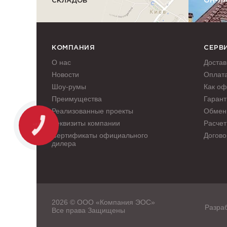
СКЛАДОВ
ОН-Л
КОМПАНИЯ
СЕРВ
О нас
Достав
Новости
Оплат
Шоу-румы
Как оф
Преимущества
Гарант
Реализованные проекты
Обмен 
Реквизиты компании
Расчет
Сертификаты официального
Догово
дилера
2026 © ООО «Компания ЭОС»
Разраб
Все права Защищены