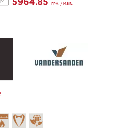
5964.85
ГРН. / М.КВ.
а