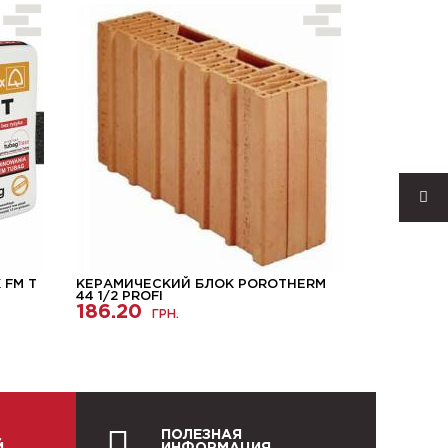
 FM T
КЕРАМИЧЕСКИЙ БЛОК POROTHERM
ГАЗОБЕТ
44 1/2 PROFI
STONELIG
186.20
ГРН.
3585.0
ПОЛЕЗНАЯ