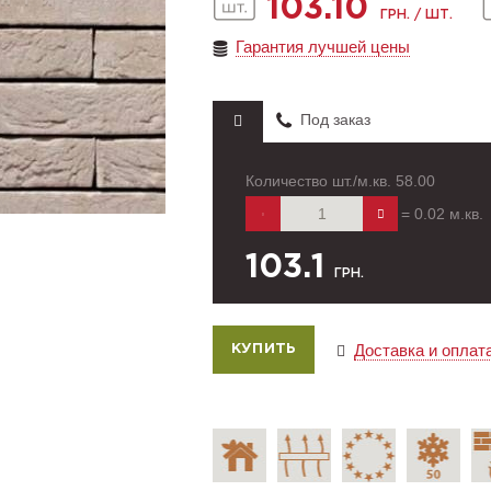
103.10
ГРН. / ШТ.
Гарантия лучшей цены
Под заказ
Количество шт./м.кв.
58.00
=
0.02
м.кв.
103.1
ГРН.
Доставка и оплат