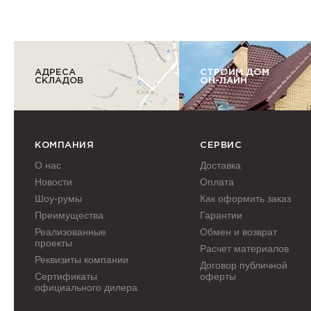
АДРЕСА
СТРОИМ ДОМ
СКЛАДОВ
ОН-ЛАЙН
КОМПАНИЯ
СЕРВИС
О нас
Доставка
Новости
Оплата
Шоу-румы
Как оформить заказ
Преимущества
Гарантии
Реализованные
Обмен и возврат
проекты
Расчет материалов
Реквизиты компании
Договор публичной
Сертификаты
оферты
официального дилера