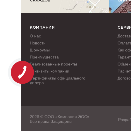
СКЛАДОВ
ОН-Л
КОМПАНИЯ
СЕРВ
О нас
Достав
Новости
Оплат
Шоу-румы
Как оф
Преимущества
Гарант
Реализованные проекты
Обмен 
Реквизиты компании
Расчет
Сертификаты официального
Догово
дилера
2026 © ООО «Компания ЭОС»
Разраб
Все права Защищены