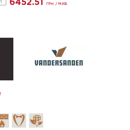
6452.51
ГРН. / М.КВ.
а