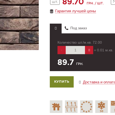
89.70
ГРН. / ШТ.
Гарантия лучшей цены
Под заказ
Количество шт./м.кв.
72.00
=
0.01
м.кв.
89.7
ГРН.
Доставка и оплат