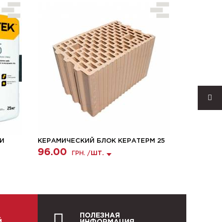
 И
КЕРАМИЧЕСКИЙ БЛОК КЕРАТЕРМ 25
ГАЗОБЕТ
STONELIG
96.00
ГРН. /
ШТ.
3585.0
ПОЛЕЗНАЯ