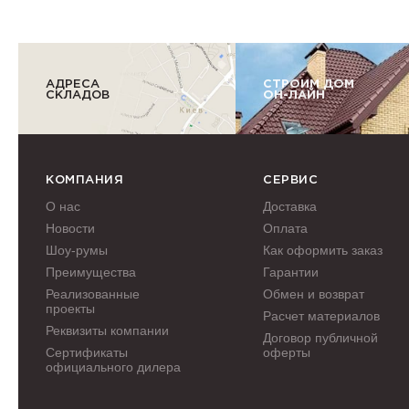
АДРЕСА
СТРОИМ ДОМ
СКЛАДОВ
ОН-ЛАЙН
КОМПАНИЯ
СЕРВИС
О нас
Доставка
Новости
Оплата
Шоу-румы
Как оформить заказ
Преимущества
Гарантии
Реализованные
Обмен и возврат
проекты
Расчет материалов
Реквизиты компании
Договор публичной
Сертификаты
оферты
официального дилера