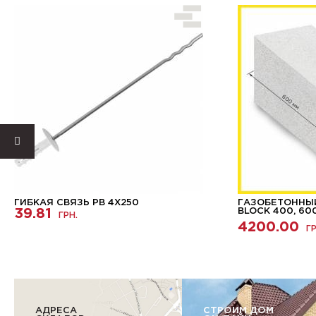
ГИБКАЯ СВЯЗЬ PB 4X250
ГАЗОБЕТОННЫЙ
39.81
BLOCK 400, 60
ГРН.
4200.00
ГР
АДРЕСА
СТРОИМ ДОМ