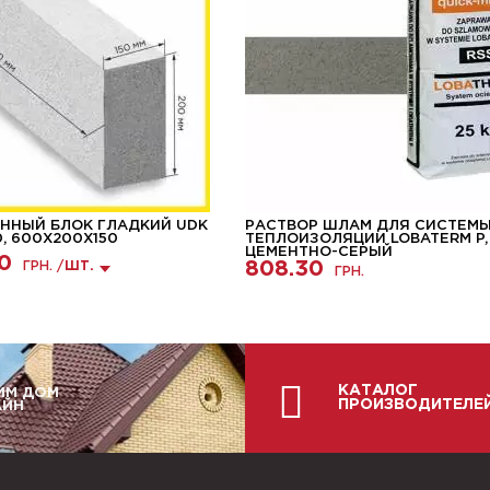
ННЫЙ БЛОК ГЛАДКИЙ UDK
РАСТВОР ШЛАМ ДЛЯ СИСТЕМ
, 600Х200Х150
ТЕПЛОИЗОЛЯЦИИ LOBATERM P,
ЦЕМЕНТНО-СЕРЫЙ
0
808.30
ГРН. /
ШТ.
ГРН.
КАТАЛОГ
ИМ ДОМ
ПРОИЗВОДИТЕЛЕ
АЙН