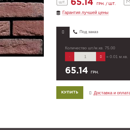
65.14
ГРН. / ШТ.
Гарантия лучшей цены
Под заказ
Количество шт./м.кв.
75.00
=
0.01
м.кв.
65.14
ГРН.
Доставка и оплат