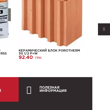
Ы
КЕРАМИЧЕСКИЙ БЛОК POROTHERM
ГАЗОБЕТ
 RSS
30 1/2 P+W
STONELIG
92.40
ГРН.
3585.0
ПОЛЕЗНАЯ
Й
ИНФОРМАЦИЯ