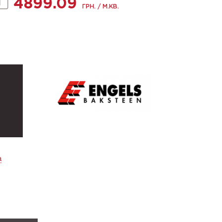
4899.09
ГРН. / М.КВ.
а