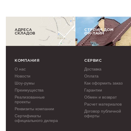
АДРЕСА
СТРОИМ ДОМ
СКЛАДОВ
ОН-ЛАЙН
КОМПАНИЯ
СЕРВИС
О нас
Доставка
Новости
Оплата
Шоу-румы
Как оформить заказ
Преимущества
Гарантии
Реализованные
Обмен и возврат
проекты
Расчет материалов
Реквизиты компании
Договор публичной
Сертификаты
оферты
официального дилера