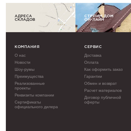
АДРЕСА
СТРОИМ ДОМ
СКЛАДОВ
ОН-ЛАЙН
КОМПАНИЯ
СЕРВИС
О нас
Доставка
Новости
Оплата
Шоу-румы
Как оформить заказ
Преимущества
Гарантии
Реализованные
Обмен и возврат
проекты
Расчет материалов
Реквизиты компании
Договор публичной
Сертификаты
оферты
официального дилера