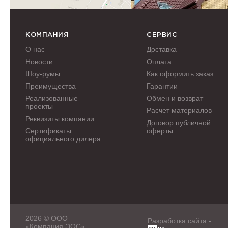
КОМПАНИЯ
СЕРВИС
О нас
Доставка
Новости
Оплата
Шоу-румы
Как оформить заказ
Преимущества
Гарантии
Реализованные
Обмен и возврат
проекты
Расчет материалов
Реквизиты компании
Договор публичной
Сертификаты
оферты
официального дилера
2026 © ООО
Разработка сайта -
«Компания ЭОС»