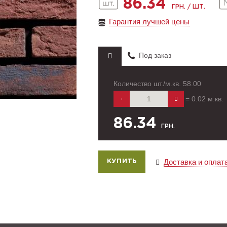
86.34
ГРН. / ШТ.
Гарантия лучшей цены
Под заказ
Количество шт./м.кв.
58.00
=
0.02
м.кв.
86.34
ГРН.
Доставка и оплат