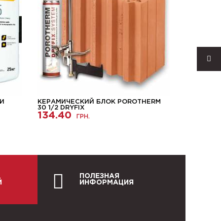
 И
КЕРАМИЧЕСКИЙ БЛОК POROTHERM
ГАЗОБЕТ
30 1/2 DRYFIX
BLOCK 40
134.40
ГРН.
4200.
ПОЛЕЗНАЯ
Й
ИНФОРМАЦИЯ