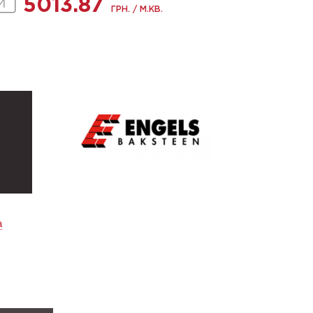
5013.87
ГРН. / М.КВ.
а