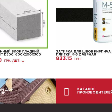
ННЫЙ БЛОК ГЛАДКИЙ
ЗАТИРКА ДЛЯ ШВОВ КИРПИЧА
HT D500, 600Х200Х300
ПЛИТКИ М-5 Z ЧЕРНАЯ
833.15
ГРН.
0
ГРН. /
ШТ.
КАТАЛОГ
ИМ ДОМ
ПРОИЗВОДИТЕЛЕ
АЙН