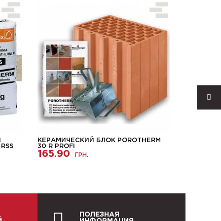
Ы
КЕРАМИЧЕСКИЙ БЛОК POROTHERM
ГАЗОБЕТ
 RSS
30 R PROFI
BLOCK 40
165.90
ГРН.
4200.
ПОЛЕЗНАЯ