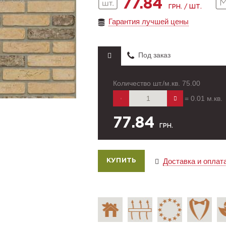
77.84
ГРН. / ШТ.
Гарантия лучшей цены
Под заказ
Количество шт./м.кв.
75.00
=
0.01
м.кв.
77.84
ГРН.
Доставка и оплат