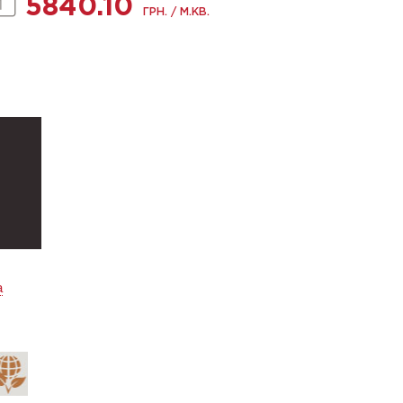
5840.10
ГРН. / М.КВ.
а