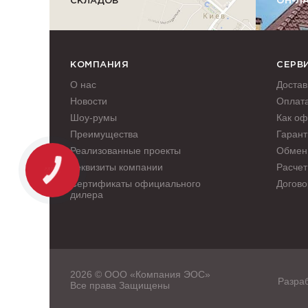
СКЛАДОВ
ОН-Л
КОМПАНИЯ
СЕРВ
О нас
Достав
Новости
Оплат
Шоу-румы
Как оф
Преимущества
Гарант
Реализованные проекты
Обмен 
Реквизиты компании
Расчет
Сертификаты официального
Догово
дилера
2026 © ООО «Компания ЭОС»
Разраб
Все права Защищены