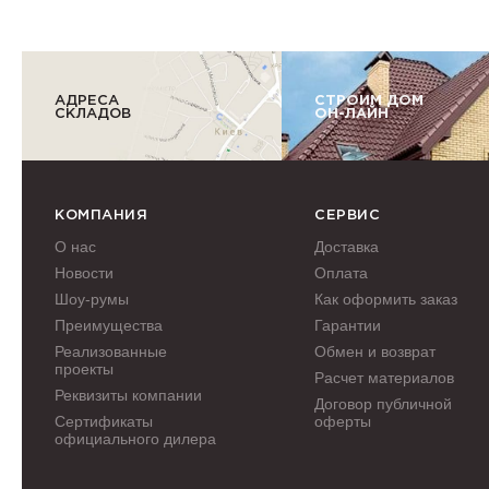
АДРЕСА
СТРОИМ ДОМ
СКЛАДОВ
ОН-ЛАЙН
КОМПАНИЯ
СЕРВИС
О нас
Доставка
Новости
Оплата
Шоу-румы
Как оформить заказ
Преимущества
Гарантии
Реализованные
Обмен и возврат
проекты
Расчет материалов
Реквизиты компании
Договор публичной
Сертификаты
оферты
официального дилера