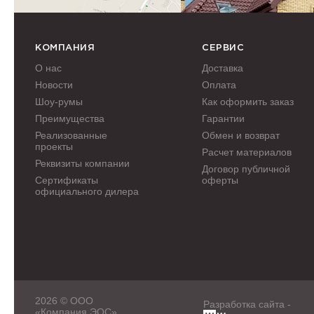
КОМПАНИЯ
СЕРВИС
О нас
Доставка
Новости
Оплата
Шоу-румы
Как оформить заказ
Преимущества
Гарантии
Реализованные
Обмен и возврат
проекты
Расчет материалов
Реквизиты компании
Договор публичной
Сертификаты
оферты
официального дилера
2026 © ООО
Разработка сайта -
«Компания ЭОС»