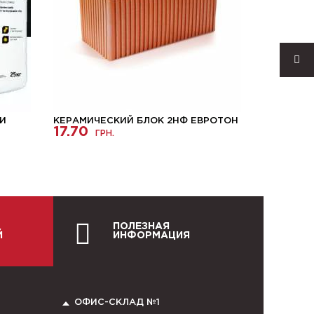
 И
КЕРАМИЧЕСКИЙ БЛОК 2НФ ЕВРОТОН
ГАЗОБЕТ
17.70
STONELIG
ГРН.
3585.0
ПОЛЕЗНАЯ
Й
ИНФОРМАЦИЯ
ОФИС-СКЛАД №1