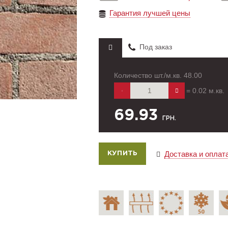
Гарантия лучшей цены
Под заказ
Количество шт./м.кв.
48.00
=
0.02
м.кв.
69.93
ГРН.
Доставка и оплат