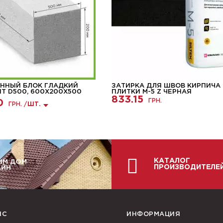
ННЫЙ БЛОК ГЛАДКИЙ
ЗАТИРКА ДЛЯ ШВОВ КИРПИЧА
HT D500, 600Х200Х500
ПЛИТКИ М-5 Z ЧЕРНАЯ
833.15
ГРН.
0
ГРН. /
ШТ.
КАТАЛОГ
ИМ ДОМ
ПРОИЗВОДИТЕЛЕ
АЙН
ИС
ИНФОРМАЦИЯ