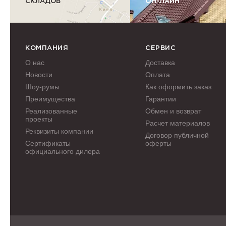
СКЛАДОВ
ОН-ЛАЙН
КОМПАНИЯ
СЕРВИС
О нас
Доставка
Новости
Оплата
Шоу-румы
Как оформить заказ
Преимущества
Гарантии
Реализованные
Обмен и возврат
проекты
Расчет материалов
Реквизиты компании
Договор публичной
Сертификаты
оферты
официального дилера