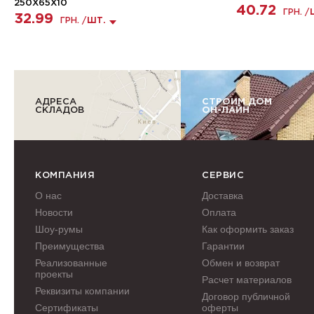
250X65X10
40.72
ГРН. /
32.99
ГРН. /
ШТ.
АДРЕСА
СТРОИМ ДОМ
СКЛАДОВ
ОН-ЛАЙН
КОМПАНИЯ
СЕРВИС
О нас
Доставка
Новости
Оплата
Шоу-румы
Как оформить заказ
Преимущества
Гарантии
Реализованные
Обмен и возврат
проекты
Расчет материалов
Реквизиты компании
Договор публичной
Сертификаты
оферты