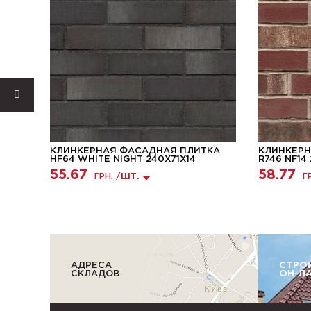
КА
КЛИНКЕРНАЯ ФАСАДНАЯ ПЛИТКА
КЛИНКЕРН
HF64 WHITE NIGHT 240X71X14
R746 NF14
55.67
58.77
ГРН. /
ШТ.
Г
АДРЕСА
СТРО
СКЛАДОВ
ОН-Л