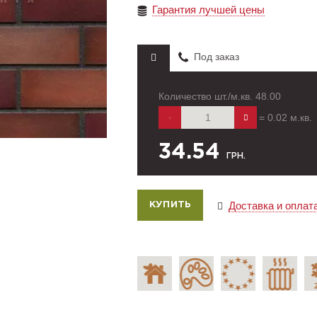
Гарантия лучшей цены
Под заказ
Количество шт./м.кв.
48.00
=
0.02
м.кв.
34.54
ГРН.
Доставка и оплат