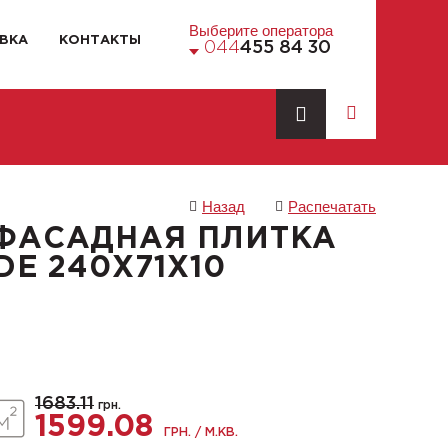
Выберите оператора
ВКА
КОНТАКТЫ
044
455 84 30
Назад
Распечатать
ФАСАДНАЯ ПЛИТКА
DE 240X71X10
1683.11
грн.
1599.08
ГРН. / М.КВ.