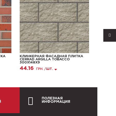
ТКА
КЛИНКЕРНАЯ ФАСАДНАЯ ПЛИТКА
УГЛОВАЯ
CERRAD ARGILLA TOBACCO
ПЛИТКА R
300X148X9
181.46
44.16
ГРН. /
ШТ.
ПОЛЕЗНАЯ
Й
ИНФОРМАЦИЯ