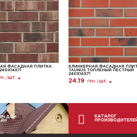
АЯ ФАСАДНАЯ ПЛИТКА
КЛИНКЕРНАЯ ФАСАДНАЯ ПЛИ
 240X14X71
TAUNUS ТОПЛЕНЫЙ ПЕСТРЫЙ
240Х14Х71
РН. /
ШТ.
24.19
ГРН. /
ШТ.
КАТАЛОГ
ИМ ДОМ
ПРОИЗВОДИТЕЛЕ
АЙН