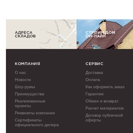
АДРЕСА
СТРОИМ ДОМ
СКЛАДОВ
ОН-ЛАЙН
КОМПАНИЯ
СЕРВИС
О нас
Доставка
Новости
Оплата
Шоу-румы
Как оформить заказ
Преимущества
Гарантии
Реализованные
Обмен и возврат
проекты
Расчет материалов
Реквизиты компании
Договор публичной
Сертификаты
оферты
официального дилера