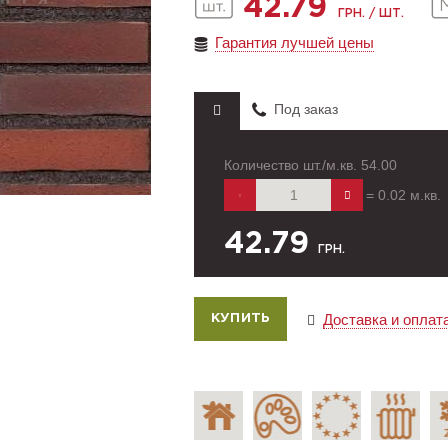
42.79
ГРН. / ШТ.
Гарантия лучшей цены
Под заказ
Количество шт./м.кв.
54.00
=
0.02
м.кв.
42.79
ГРН.
Доставка и оплат