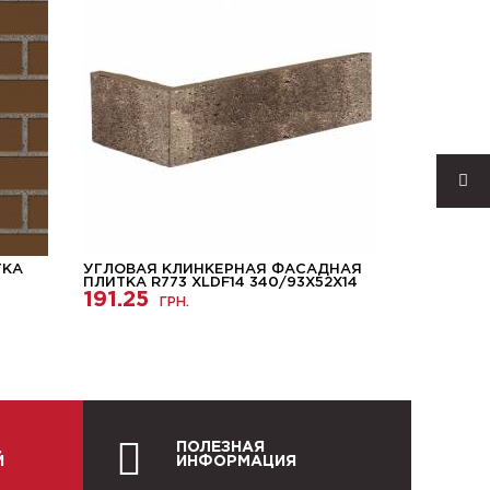
ТКА
УГЛОВАЯ КЛИНКЕРНАЯ ФАСАДНАЯ
УГЛОВАЯ
ПЛИТКА R773 XLDF14 340/93Х52Х14
ПЛИТКА M
191.25
240/115Х7
ГРН.
164.40
ПОЛЕЗНАЯ
Й
ИНФОРМАЦИЯ