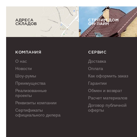
АДРЕСА
СТРОИМ ДОМ
СКЛАДОВ
ОН-ЛАЙН
КОМПАНИЯ
СЕРВИС
О нас
Доставка
Новости
Оплата
Шоу-румы
Как оформить заказ
Преимущества
Гарантии
Реализованные
Обмен и возврат
проекты
Расчет материалов
Реквизиты компании
Договор публичной
Сертификаты
оферты
официального дилера