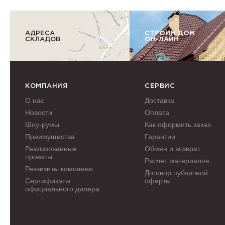
АДРЕСА
СТРОИМ ДОМ
СКЛАДОВ
ОН-ЛАЙН
КОМПАНИЯ
СЕРВИС
О нас
Доставка
Новости
Оплата
Шоу-румы
Как оформить заказ
Преимущества
Гарантии
Реализованные
Обмен и возврат
проекты
Расчет материалов
Реквизиты компании
Договор публичной
Сертификаты
оферты
официального дилера