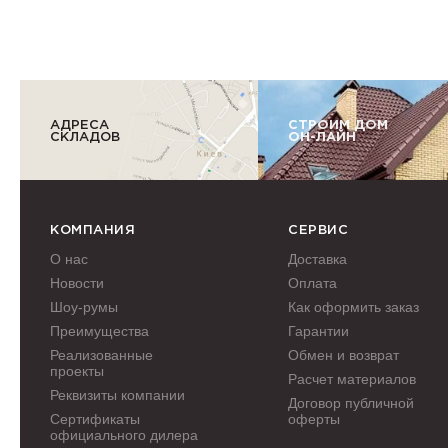
АДРЕСА
СТРОИМ ДОМ
СКЛАДОВ
ОН-ЛАЙН
КОМПАНИЯ
СЕРВИС
О нас
Доставка
Новости
Оплата
Шоу-румы
Как оформить заказ
Преимущества
Гарантии
Реализованные
Обмен и возврат
проекты
Расчет материалов
Реквизиты компании
Договор публичной
Сертификаты
оферты
официального дилера