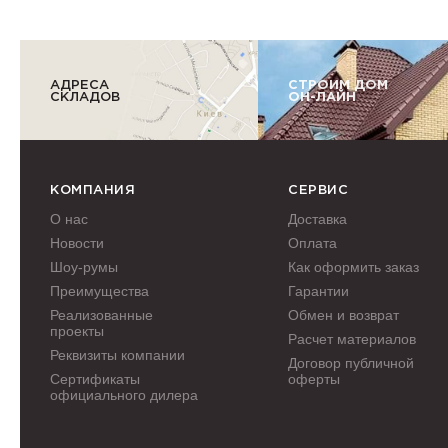
АДРЕСА
СТРОИМ ДОМ
СКЛАДОВ
ОН-ЛАЙН
КОМПАНИЯ
СЕРВИС
О нас
Доставка
Новости
Оплата
Шоу-румы
Как оформить заказ
Преимущества
Гарантии
Реализованные
Обмен и возврат
проекты
Расчет материалов
Реквизиты компании
Договор публичной
Сертификаты
оферты
официального дилера