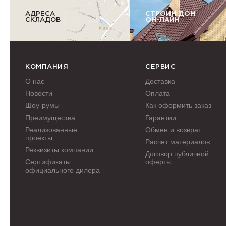
АДРЕСА
СТРОИМ ДОМ
СКЛАДОВ
ОН-ЛАЙН
КОМПАНИЯ
СЕРВИС
О нас
Доставка
Новости
Оплата
Шоу-румы
Как оформить заказ
Преимущества
Гарантии
Реализованные
Обмен и возврат
проекты
Расчет материалов
Реквизиты компании
Договор публичной
Сертификаты
оферты
официального дилера