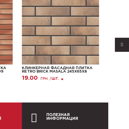
ТКА
КЛИНКЕРНАЯ ФАСАДНАЯ ПЛИТКА
КЛИНКЕР
09
RETRO BRICK MASALA 245Х65Х8
KING KLI
250X65X1
19.00
ГРН. /
ШТ.
32.99
ПОЛЕЗНАЯ
Й
ИНФОРМАЦИЯ