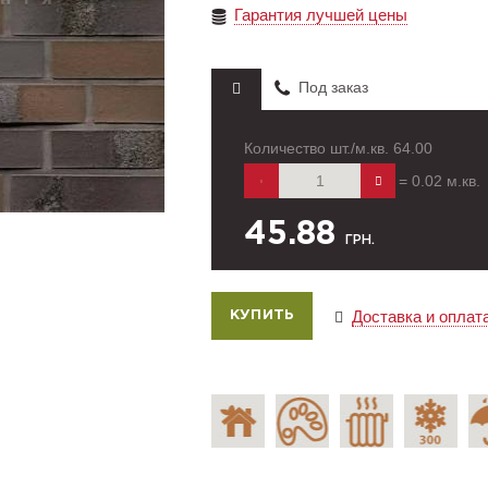
Гарантия лучшей цены
Под заказ
Количество шт./м.кв.
64.00
=
0.02
м.кв.
45.88
ГРН.
Доставка и оплат