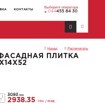
Выберите оператора
ВКА
КОНТАКТЫ
044
455 84 30
Назад
Распечатать
ФАСАДНАЯ ПЛИТКА
X14X52
3093
грн.
2938.35
ГРН. / М.КВ.