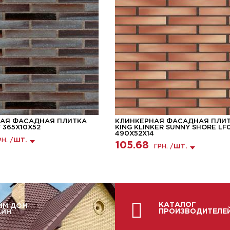
АЯ ФАСАДНАЯ ПЛИТКА
КЛИНКЕРНАЯ ФАСАДНАЯ ПЛИ
F 365X10X52
KING KLINKER SUNNY SHORE LF
490X52X14
РН. /
ШТ.
105.68
ГРН. /
ШТ.
КАТАЛОГ
ИМ ДОМ
ПРОИЗВОДИТЕЛЕ
АЙН