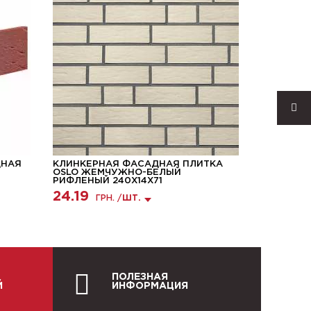
ДНАЯ
КЛИНКЕРНАЯ ФАСАДНАЯ ПЛИТКА
КЛИНКЕР
9
OSLO ЖЕМЧУЖНО-БЕЛЫЙ
PARADYZ 
РИФЛЕНЫЙ 240Х14Х71
МАТОВАЯ 
24.19
29.27
ГРН. /
ШТ.
Г
ПОЛЕЗНАЯ
Й
ИНФОРМАЦИЯ