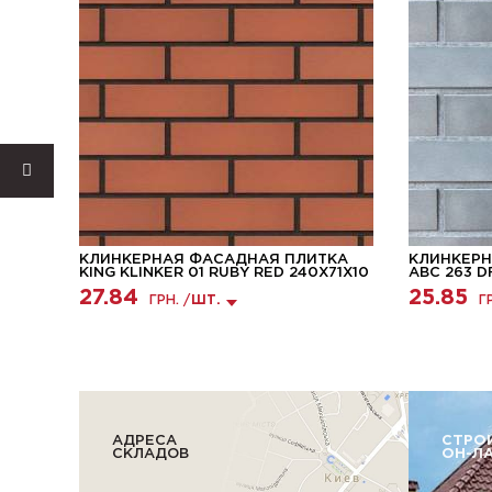
КА
КЛИНКЕРНАЯ ФАСАДНАЯ ПЛИТКА
КЛИНКЕРН
KING KLINKER 01 RUBY RED 240X71X10
ABC 263 D
27.84
25.85
ГРН. /
ШТ.
Г
АДРЕСА
СТРО
СКЛАДОВ
ОН-Л