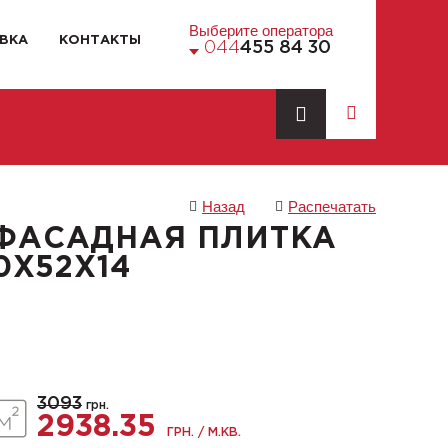
Выберите оператора
ВКА
КОНТАКТЫ
044
455 84 30
Назад
Распечатать
ФАСАДНАЯ ПЛИТКА
0X52X14
3093
грн.
2938.35
ГРН. / М.КВ.