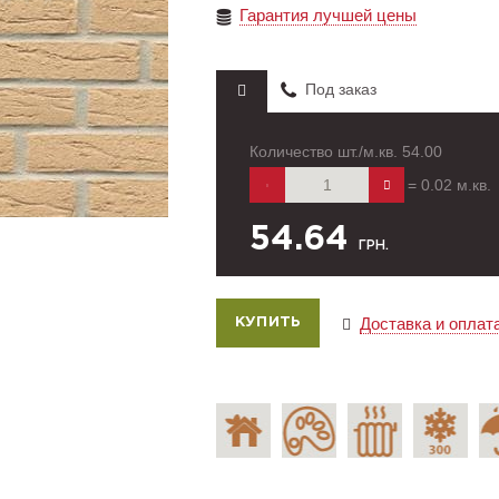
Гарантия лучшей цены
Под заказ
Количество шт./м.кв.
54.00
=
0.02
м.кв.
54.64
ГРН.
Доставка и оплат