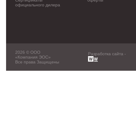
Сертификаты
оферты
официального дилера
2026 © ООО
Разработка сайта -
«Компания ЭОС»
Все права Защищены