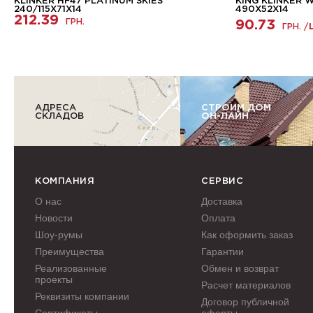
KLINKER HF47 PLATINUM SKIES
KING KLINKER 
240/115Х71Х14
490X52X14
212.39
ГРН.
90.73
ГРН. /
АДРЕСА
СТРОИМ ДОМ
СКЛАДОВ
ОН-ЛАЙН
КОМПАНИЯ
СЕРВИС
О нас
Доставка
Новости
Оплата
Шоу-румы
Как оформить заказ
Преимущества
Гарантии
Реализованные
Обмен и возврат
проекты
Расчет материалов
Реквизиты компании
Договор публичной