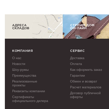
АДРЕСА
СТРОИМ ДОМ
СКЛАДОВ
ОН-ЛАЙН
КОМПАНИЯ
СЕРВИС
О нас
Доставка
Новости
Оплата
Шоу-румы
Как оформить заказ
Преимущества
Гарантии
Реализованные
Обмен и возврат
проекты
Расчет материалов
Реквизиты компании
Договор публичной
Сертификаты
оферты
официального дилера