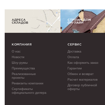
АДРЕСА
СТРОИМ ДОМ
СКЛАДОВ
ОН-ЛАЙН
КОМПАНИЯ
СЕРВИС
О нас
Доставка
Новости
Оплата
Шоу-румы
Как оформить заказ
Преимущества
Гарантии
Реализованные
Обмен и возврат
проекты
Расчет материалов
Реквизиты компании
Договор публичной
Сертификаты
оферты
официального дилера