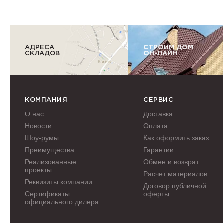
АДРЕСА
СТРОИМ ДОМ
СКЛАДОВ
ОН-ЛАЙН
КОМПАНИЯ
СЕРВИС
О нас
Доставка
Новости
Оплата
Шоу-румы
Как оформить заказ
Преимущества
Гарантии
Реализованные
Обмен и возврат
проекты
Расчет материалов
Реквизиты компании
Договор публичной
Сертификаты
оферты
официального дилера