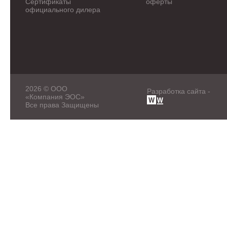
Сертификаты
оферты
официального дилера
2026 © ООО
Разработка сайта -
«Компания ЭОС»
Все права Защищены