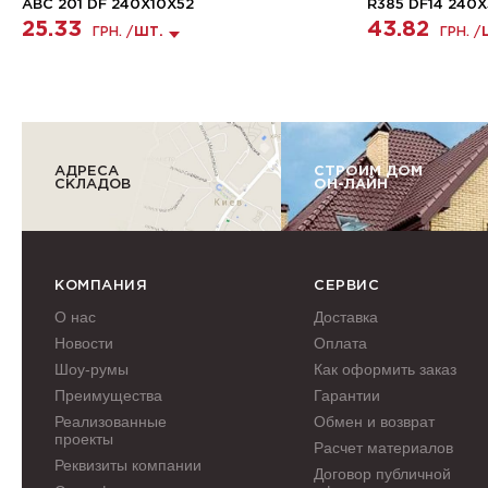
ABC 201 DF 240X10X52
R385 DF14 240X
25.33
43.82
ГРН. /
ШТ.
ГРН. /
АДРЕСА
СТРОИМ ДОМ
СКЛАДОВ
ОН-ЛАЙН
КОМПАНИЯ
СЕРВИС
О нас
Доставка
Новости
Оплата
Шоу-румы
Как оформить заказ
Преимущества
Гарантии
Реализованные
Обмен и возврат
проекты
Расчет материалов
Реквизиты компании
Договор публичной